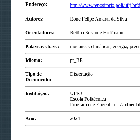
Endereço:
http://www.repositorio.poli.ufrj.br/
Autores:
Rone Felipe Amaral da Silva
Orientadores:
Bettina Susanne Hoffmann
Palavras-chave:
mudanças climáticas, energia, prec
Idioma:
pt_BR
Tipo de
Dissertação
Documento:
Instituição:
UFRJ
Escola Politécnica
Programa de Engenharia Ambienta
Ano:
2024