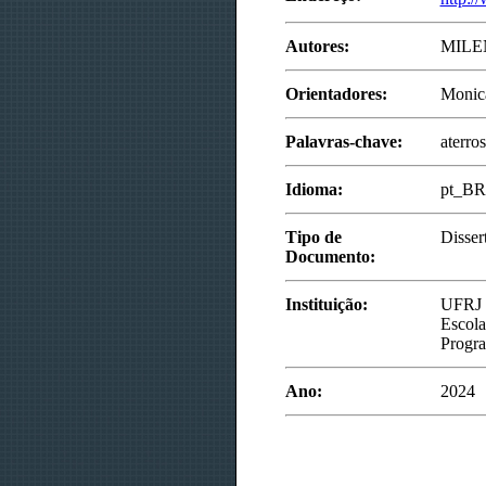
Autores:
MILE
Orientadores:
Monica
Palavras-chave:
aterros
Idioma:
pt_BR
Tipo de
Disser
Documento:
Instituição:
UFRJ
Escola
Progra
Ano:
2024