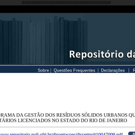
#####################################
|
|
|
Sobre
Questões Frequentes
Declarações
R
RAMA DA GESTÃO DOS RESÍDUOS SÓLIDOS URBANOS Q
TÁRIOS LICENCIADOS NO ESTADO DO RIO DE JANEIRO
/www.repositorio.poli.ufrj.br/dissertacoes/dissertpoli10047009.pdf