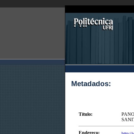
Metadados:
Título:
PANO
SANI
Endereço:
http:/