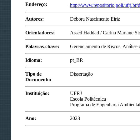
Endereço:
http://www.repositorio.poli.ufrj.br/
Autores:
Débora Nascimento Eiriz
Orientadores:
Assed Haddad / Carina Mariane St
Palavras-chave:
Gerenciamento de Riscos. Análise
Idioma:
pt_BR
Tipo de
Dissertação
Documento:
Instituição:
UFRJ
Escola Politécnica
Programa de Engenharia Ambienta
Ano:
2023