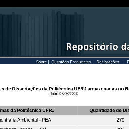
|
|
|
Sobre
Questões Frequentes
Declarações
R
s de Dissertações da Politécnica UFRJ armazenadas no R
Data: 07/08/2026
mas da Politécnica UFRJ
Quantidade de Di
enharia Ambiental - PEA
279