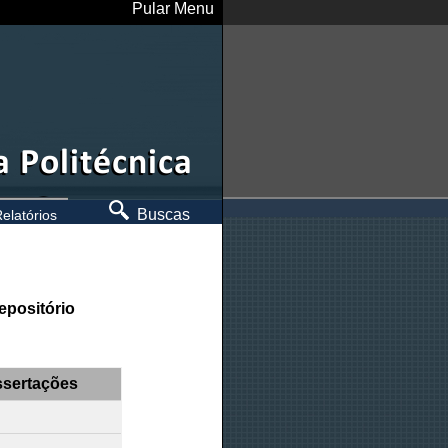
Pular Menu
Buscas
elatórios
epositório
ssertações