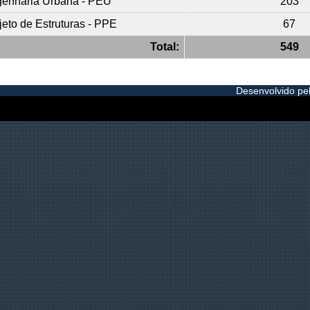
enharia Urbana - PEU
203
eto de Estruturas - PPE
67
Total:
549
Desenvolvido pelo