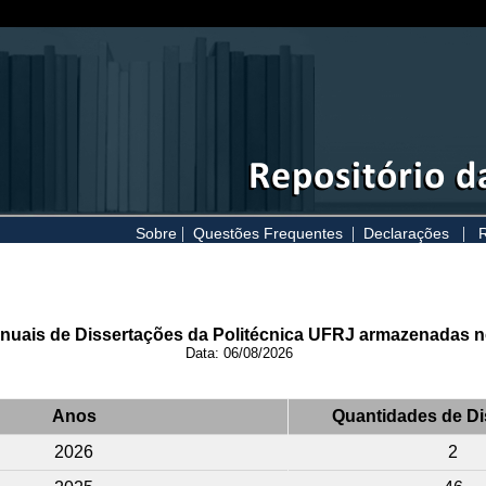
|
|
|
Sobre
Questões Frequentes
Declarações
R
nuais de Dissertações da Politécnica UFRJ armazenadas n
Data: 06/08/2026
Anos
Quantidades de Di
2026
2