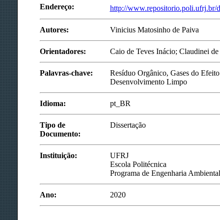
Endereço:
http://www.repositorio.poli.ufrj.br/
Autores:
Vinicius Matosinho de Paiva
Orientadores:
Caio de Teves Inácio; Claudinei d
Palavras-chave:
Resíduo Orgânico, Gases do Efeit
Desenvolvimento Limpo
Idioma:
pt_BR
Tipo de
Dissertação
Documento:
Instituição:
UFRJ
Escola Politécnica
Programa de Engenharia Ambienta
Ano:
2020