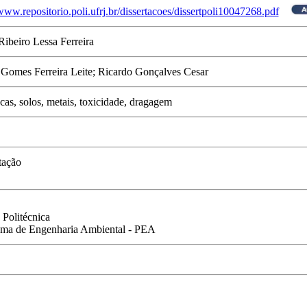
/www.repositorio.poli.ufrj.br/dissertacoes/dissertpoli10047268.pdf
Ribeiro Lessa Ferreira
Gomes Ferreira Leite; Ricardo Gonçalves Cesar
as, solos, metais, toxicidade, dragagem
tação
 Politécnica
ma de Engenharia Ambiental - PEA