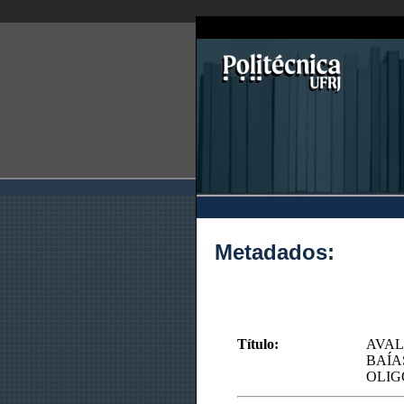
Metadados:
Título:
AVAL
BAÍA
OLIG