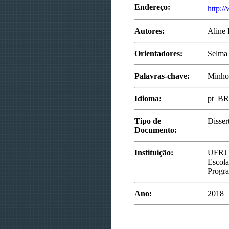
Endereço:
http:/
Autores:
Aline 
Orientadores:
Selma 
Palavras-chave:
Minhoc
Idioma:
pt_BR
Tipo de
Disser
Documento:
Instituição:
UFRJ
Escola
Progra
Ano:
2018